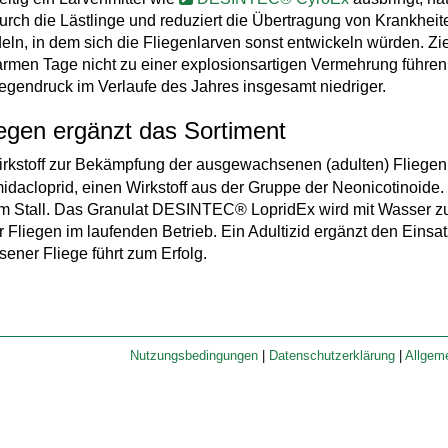
 durch die Lästlinge und reduziert die Übertragung von Krankhe
eln, in dem sich die Fliegenlarven sonst entwickeln würden. Zie
warmen Tage nicht zu einer explosionsartigen Vermehrung führe
liegendruck im Verlaufe des Jahres insgesamt niedriger.
iegen ergänzt das Sortiment
 Wirkstoff zur Bekämpfung der ausgewachsenen (adulten) Flieg
midacloprid, einen Wirkstoff aus der Gruppe der Neonicotinoide.
 im Stall. Das Granulat DESINTEC® LopridEx wird mit Wasser zu 
Fliegen im laufenden Betrieb. Ein Adultizid ergänzt den Einsat
ener Fliege führt zum Erfolg.
Nutzungsbedingungen
|
Datenschutzerklärung
|
Allgem