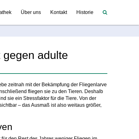
athek
Über uns
Kontakt
Historie
gegen adulte
iebe zeitnah mit der Bekämpfung der Fliegenlarve
anschließend fliegen sie zu den Tieren. Deshalb
d sie ein Stressfaktor für die Tiere. Von der
sichtbar – das Ausmaß ist also weitaus größer,
ven
t für den Rest des Jahres weniger Fliegen im