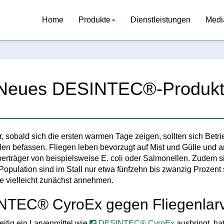
Home
Produkte
Dienstleistungen
Medi
 Neues DESINTEC®-Produkt 
r, sobald sich die ersten warmen Tage zeigen, sollten sich Betr
llen befassen. Fliegen leben bevorzugt auf Mist und Gülle und 
berträger von beispielsweise E. coli oder Salmonellen. Zudem sin
opulation sind im Stall nur etwa fünfzehn bis zwanzig Prozent 
be vielleicht zunächst annehmen.
NTEC® CyroEx gegen Fliegenlar
eitig ein Larvenmittel wie
DESINTEC® CyroEx
ausbringt, ha