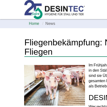
Home
News
Fliegenbekämpfung:
Fliegen
Im Frühjah
in den Stä
sind sie Ü
gesamten P
als Betrie
DESI
Wer rechtz