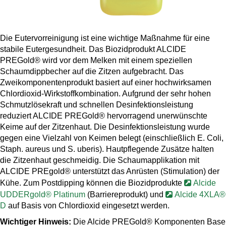
Die Eutervorreinigung ist eine wichtige Maßnahme für eine
stabile Eutergesundheit. Das Biozidprodukt ALCIDE
PREGold® wird vor dem Melken mit einem speziellen
Schaumdippbecher auf die Zitzen aufgebracht. Das
Zweikomponentenprodukt basiert auf einer hochwirksamen
Chlordioxid-Wirkstoffkombination. Aufgrund der sehr hohen
Schmutzlösekraft und schnellen Desinfektionsleistung
reduziert ALCIDE PREGold® hervorragend unerwünschte
Keime auf der Zitzenhaut. Die Desinfektionsleistung wurde
gegen eine Vielzahl von Keimen belegt (einschließlich E. Coli,
Staph. aureus und S. uberis). Hautpflegende Zusätze halten
die Zitzenhaut geschmeidig. Die Schaumapplikation mit
ALCIDE PREgold® unterstützt das Anrüsten (Stimulation) der
Kühe. Zum Postdipping können die Biozidprodukte
Alcide
UDDERgold® Platinum
(Barriereprodukt) und
Alcide 4XLA®
D
auf Basis von Chlordioxid eingesetzt werden.
Wichtiger Hinweis:
Die Alcide PREGold® Komponenten Base